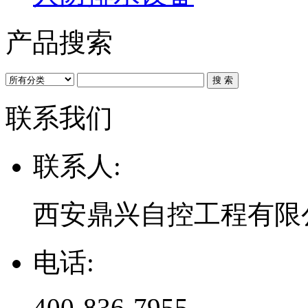
产品搜索
联系我们
联系人:
西安鼎兴自控工程有限
电话:
400-836-7955