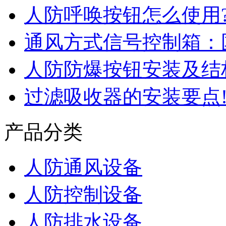
人防呼唤按钮怎么使用
通风方式信号控制箱：
人防防爆按钮安装及结
过滤吸收器的安装要点
产品分类
人防通风设备
人防控制设备
人防排水设备