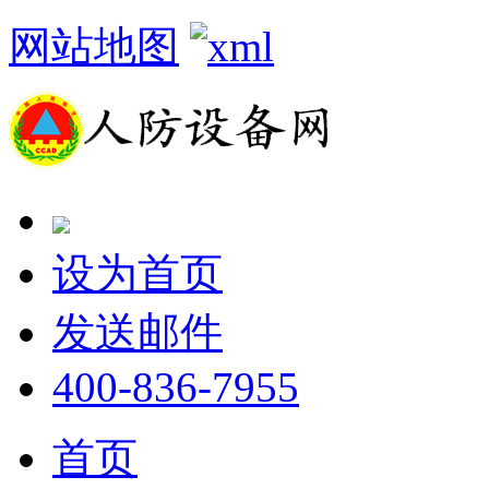
网站地图
设为首页
发送邮件
400-836-7955
首页