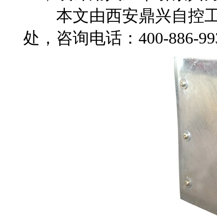
本文由西安鼎兴自控工
处，咨询电话：400-886-99