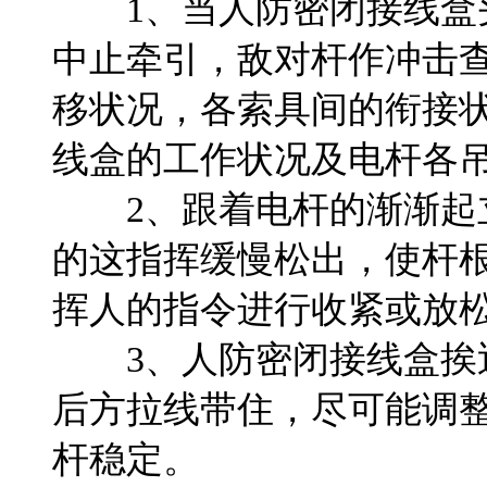
1、当人防密闭接线盒头
中止牵引，敌对杆作冲击
移状况，各索具间的衔接
线盒的工作状况及电杆各
2、跟着电杆的渐渐起立
的这指挥缓慢松出，使杆
挥人的指令进行收紧或放
3、人防密闭接线盒挨近
后方拉线带住，尽可能调
杆稳定。