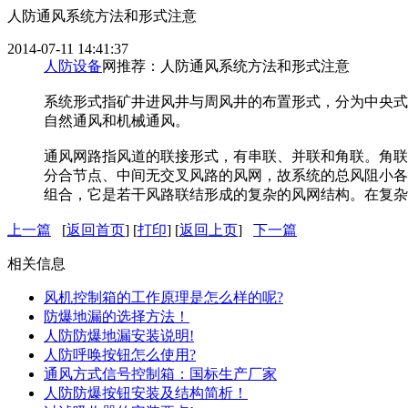
人防通风系统方法和形式注意
2014-07-11 14:41:37
人防设备
网推荐：人防通风系统方法和形式注意
系统形式指矿井进风井与周风井的布置形式，分为中央式
自然通风和机械通风。
通风网路指风道的联接形式，有串联、并联和角联。角联
分合节点、中间无交叉风路的风网，故系统的总风阻小各
组合，它是若干风路联结形成的复杂的风网结构。在复杂
上一篇
[
返回首页
] [
打印
] [
返回上页
]
下一篇
相关信息
风机控制箱的工作原理是怎么样的呢?
防爆地漏的选择方法！
人防防爆地漏安装说明!
人防呼唤按钮怎么使用?
通风方式信号控制箱：国标生产厂家
人防防爆按钮安装及结构简析！