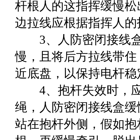
杆根人的这指挥缓慢松
边拉线应根据指挥人的
3、人防密闭接线盒
慢，且将后方拉线带住
近底盘，以保持电杆稳
4、抱杆失效时，应
绳，人防密闭接线盒缓
站在抱杆外侧，假如抱