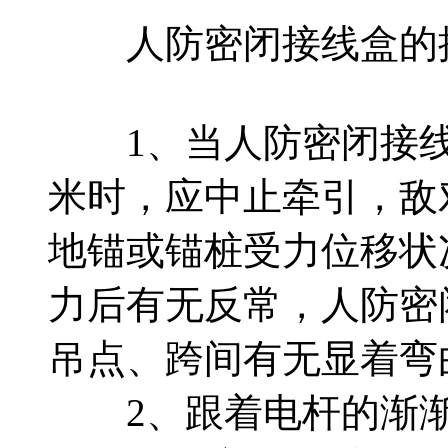
人防密闭接线盒的
1、当人防密闭接线盒
米时，应中止牵引，敌
地锚或锚桩受力位移状
力后有无反常，人防密
吊点、跨间有无显着弯
2、跟着电杆的渐渐