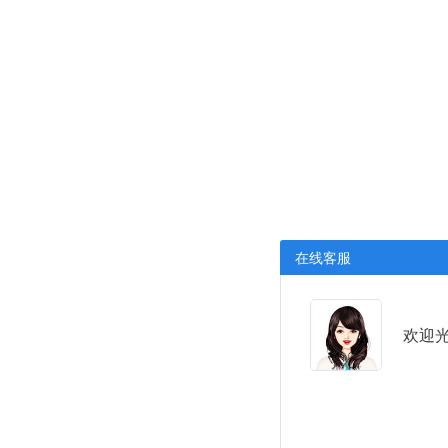
在线客服
欢迎